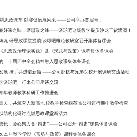
教研动态|深耕思政课堂 以赛促质展风采 ——公司举办首届青...
品好课之味，磨思政之锋——谈球吧这场教学提质沙龙干货满满！
铸魂 研思政课堂提质|谈球吧概论教研室召开集体备课会
《思想政治理论实践》及《形式与政策》课程集体备课会
的二十届四中全会精神融入思政课集体备课会
发展 携手共进谱新篇 ——公司赴杭与兄弟院校开展调研交流活动
学谈球吧一行来公司座谈交流
青年教师教学科研工作推进会
量关，共筑育人新高地|校教学检查组莅临公司进行期中教学检查
以结构化研讨点燃思政课堂新活力
成长，凝心聚力备“四史”——公司召开“四史”课集体备课会
2025年秋季学期《形势与政策》课程集体备课会