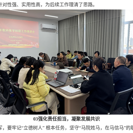
针对性强、实用性高，为后续工作理清了思路。
03
强化责任担当，凝聚发展共识
，要牢记“立德树人” 根本任务，坚守“马院姓马，在马信马”