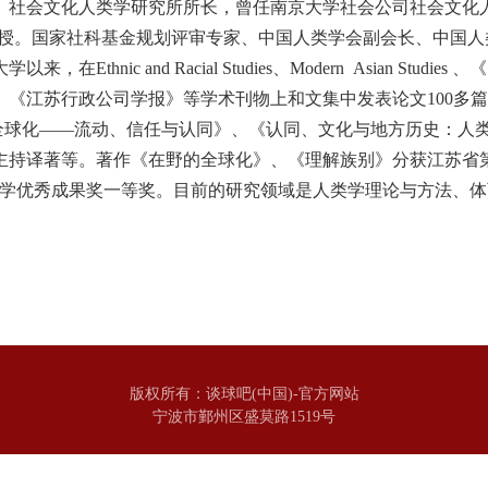
、社会文化人类学研究所所长，曾任南京大学社会公司社会文化
授。国家社科基金规划评审专家、中国人类学会副会长、中国人
大学以来，在
Ethnic and Racial Studies
、
Modern Asian Studies
、《
、《江苏行政公司学报》等学术刊物上和文集中发表论文
100
多篇
的全球化——流动、信任与认同》、《认同、文化与地方历史：人
主持译著等。著作《在野的全球化》、《理解族别》分获江苏省
科学优秀成果奖一等奖。目前的研究领域是人类学理论与方法、
版权所有：谈球吧(中国)-官方网站
宁波市鄞州区盛莫路1519号