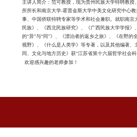
主讲人简介：范可教授，现为贵州民族大学特聘教授
所所长和南京大学
-
霍普金斯大学中美文化研究中心教
事、中国侨联特聘专家等学术和社会兼职。就职南京
民族》、《西北民族研究》、《广西民族大学学报》
的“异”与“同”》、《漂泊者的返乡之旅》、《在野
视野》、《什么是人类学》等专著，以及其他编著、
同、文化与地方历史》获“江苏省第十六届哲学社会
欢迎感兴趣的老师参加！