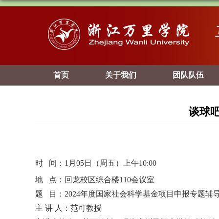
首页
关于我们
团队队伍
谈球吧
时 间：
1
月
05
日（周五）上午
10:00
地 点：回龙校区综合楼
110
会议室
题 目：
2024
年度国家社会科学基金项目申报专题辅
主 讲 人：范可教授