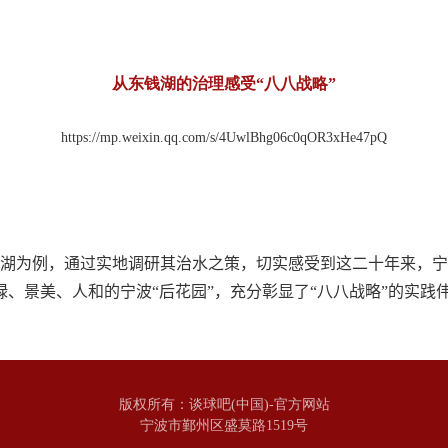
从东钱湖的治理感受“八八战略”
https://mp.weixin.qq.com/s/4UwlBhg06c0qOR3xHe47pQ
湖为例，通过实地调研其治水之策，切实感受到这二十年来，宁
、景美、人和的宁波“后花园”，充分彰显了“八八战略”的实践
版权所有：谈球吧(中国)-官方网站
宁波市鄞州区盛莫路1519号