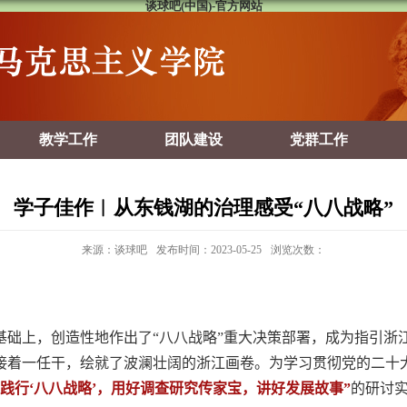
谈球吧(中国)-官方网站
教学工作
团队建设
党群工作
学子佳作︱从东钱湖的治理感受“八八战略”
来源：谈球吧
发布时间：2023-05-25
浏览次数：
础上，创造性地作出了“八八战略”重大决策部署，成为指引浙江
接着一任干，绘就了波澜壮阔的浙江画卷。为学习贯彻党的二十大
实践行‘八八战略’，用好调查研究传家宝，讲好发展故事”
的研讨