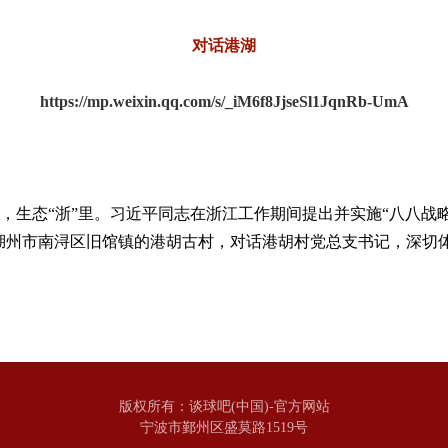
对
话港湖
https://mp.weixin.qq.com/s/_iM6f8JjseSl1JqnRb-UmA
，生态“浙”里。习近平同志在浙江工作期间提出并实施“八八战略
于湖州市南浔区旧馆镇的港胡古村，对话港胡村党总支书记，深切
版权所有：谈球吧(中国)-官方网站
宁波市鄞州区盛莫路1519号