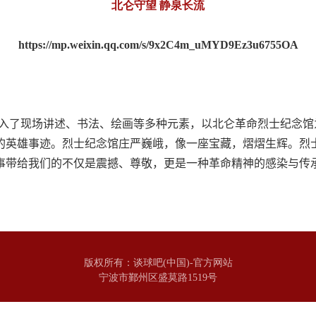
北仑守望 静泉长流
https://mp.weixin.qq.com/s/9x2C4m_uMYD9Ez3u6755OA
入了现场讲述、书法、绘画等多种元素，以北仑革命烈士纪念馆
的英雄事迹。烈士纪念馆庄严巍峨，像一座宝藏，熠熠生辉。烈
事带给我们的不仅是震撼、尊敬，更是一种革命精神的感染与传
版权所有：谈球吧(中国)-官方网站
宁波市鄞州区盛莫路1519号