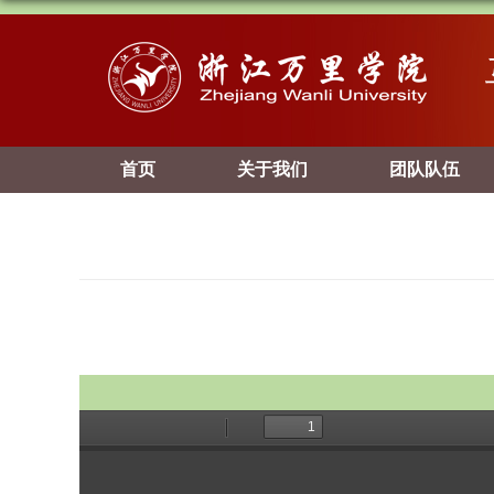
首页
关于我们
团队队伍