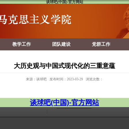
谈球吧(中国)-官方网站
教学工作
团队建设
党群工作
大历史观与中国式现代化的三重意蕴
来源：谈球吧
发布时间：2023-03-29
浏览次数：