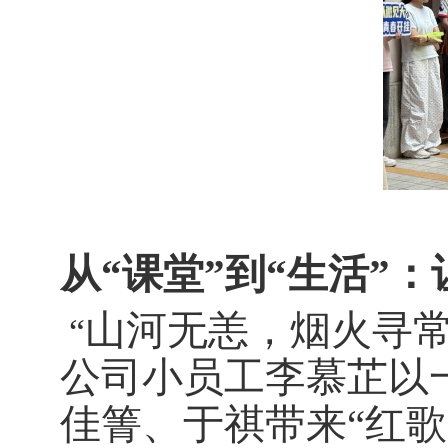
从“课堂”到“生活”
山河无恙，烟火寻常
“
公司小员工李慕芷以
佳箐、于祺带来“红歌