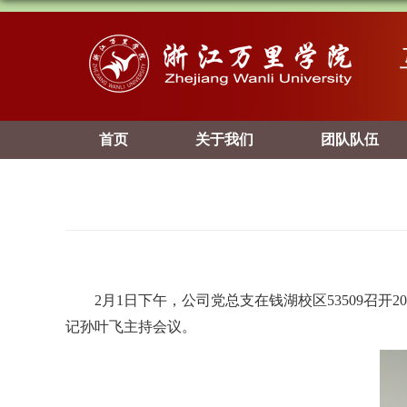
首页
关于我们
团队队伍
2
月
1
日下午，公司党总支在钱湖校区
53509
召开
20
记孙叶飞主持会议。