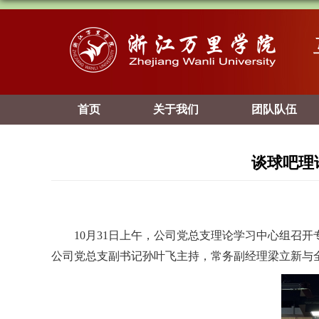
首页
关于我们
团队队伍
谈球吧理
10
月
31
日上午，公司党总支理论学习中心组召开
公司党总支副书记孙叶飞主持，常务副经理梁立新与