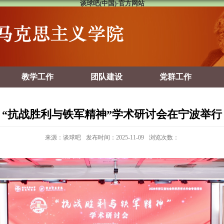
谈球吧(中国)-官方网站
教学工作
团队建设
党群工作
“抗战胜利与铁军精神”学术研讨会在宁波举行
来源：谈球吧
发布时间：2025-11-09
浏览次数：