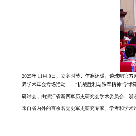
2025
年
11
月
8
日，立冬时节，乍寒还暖，谈球吧官方
界学术年会专场活动——“抗战胜利与铁军精神”学术
研讨会，由浙江省新四军历史研究会学术委员会、浙
来自省内外的百余名党史军史研究专家、学者和学术